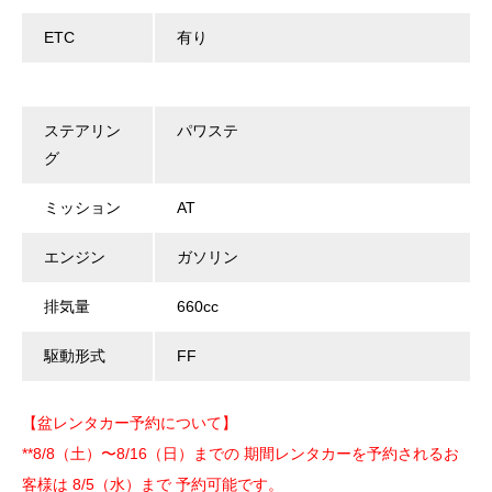
ETC
有り
ステアリン
パワステ
グ
ミッション
AT
エンジン
ガソリン
排気量
660cc
駆動形式
FF
【盆レンタカー予約について】
**8/8（土）〜8/16（日）までの 期間レンタカーを予約されるお
客様は 8/5（水）まで 予約可能です。