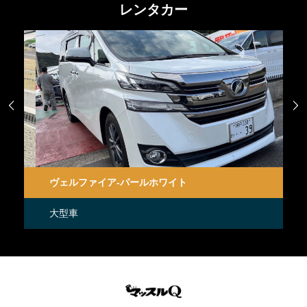
レンタカー


ヴェルファイア-パールホワイト
ハ
大型車
大